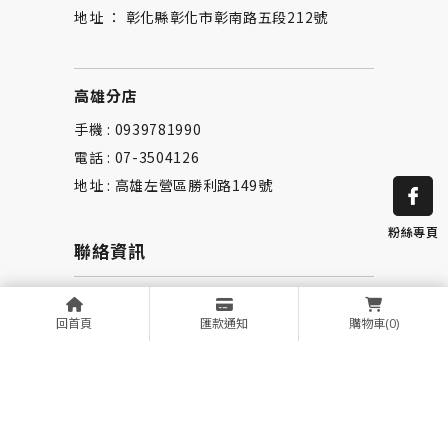
地址 ： 彰化縣彰化市彰南路五段212號
高雄分店
手機 : 0939781990
電話 : 07-3504126
地址 : 高雄左營區勝利路149號
粉絲專頁
聯絡資訊
信箱 ： riley520327@gmail.com
回首頁
匯款通知
購物車
(0)
選單連結
回首頁
作品集